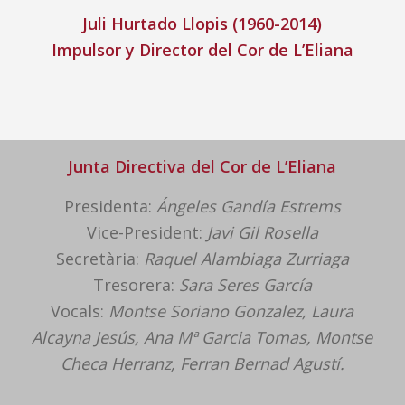
Juli Hurtado Llopis (1960-2014)
Impulsor y Director del Cor de L’Eliana
Junta Directiva del Cor de L’Eliana
Presidenta:
Ángeles Gandía Estrems
Vice-President:
Javi Gil Rosella
Secretària:
Raquel Alambiaga Zurriaga
Tresorera:
Sara Seres García
Vocals:
Montse Soriano Gonzalez, Laura
Alcayna Jesús, Ana Mª Garcia Tomas, Montse
Checa Herranz, Ferran Bernad Agustí.