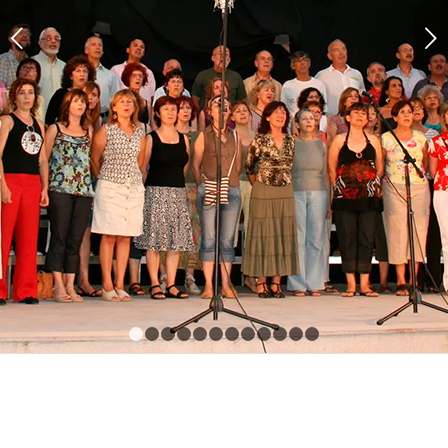
Posterior
1
2
3
4
5
6
7
8
9
10
11
12